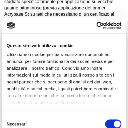
studiato specificatamente per applicazione su vecchie
guaine bituminose (previa applicazione del primer
Acrybase S) su tetti che necessitano di un certificato al
fuoco per il successivo montaggio di apparecchiature quali
impianti fotovoltaici, ecc. I ritardanti di fiamma, in caso di
principio di incendio, evitano la propagazione delle fiamme
anche in condizioni di vento e proteggono la guaina
Questo sito web utilizza i cookie
sottostante evitando ulteriori danni anche alla struttura del
fabbricato.
Utilizziamo i cookie per personalizzare contenuti ed
annunci, per fornire funzionalità dei social media e per
Condividi
analizzare il nostro traffico. Condividiamo inoltre
informazioni sul modo in cui utilizza il nostro sito con i
nostri partner che si occupano di analisi dei dati web,
pubblicità e social media, i quali potrebbero combinarle
Caratteristiche
con altre informazioni che ha fornito loro o che hanno
raccolto dal suo utilizzo dei loro servizi.
Tipologia prodotto :
IMPERMEABILIZZANTI
Selezione
LIQUIDI
Necessari
Tipo di resina :
SINTETICA
del