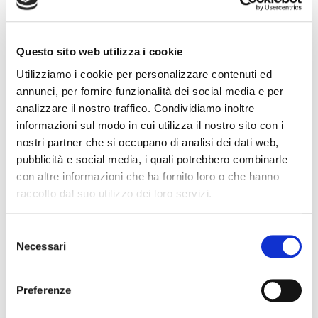
Questo sito web utilizza i cookie
Utilizziamo i cookie per personalizzare contenuti ed
annunci, per fornire funzionalità dei social media e per
analizzare il nostro traffico. Condividiamo inoltre
Dermaflex
Membrana elastoplastomerica a base di bitume modificato
informazioni sul modo in cui utilizza il nostro sito con i
con tecnopolimeri
nostri partner che si occupano di analisi dei dati web,
pubblicità e social media, i quali potrebbero combinarle
Scopri di più
con altre informazioni che ha fornito loro o che hanno
raccolto dal suo utilizzo dei loro servizi.
Selezione
Necessari
del
consenso
Preferenze