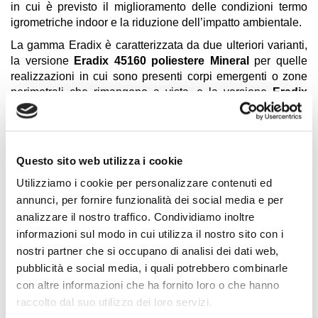
in cui è previsto il miglioramento delle condizioni termo
igrometriche indoor e la riduzione dell’impatto ambientale.
La gamma Eradix è caratterizzata da due ulteriori varianti,
la versione
Eradix 45160 poliestere Mineral
per quelle
realizzazioni in cui sono presenti corpi emergenti o zone
perimetrali che rimangono a vista, e la versione
Eradix
EXTENSA
, studiata per sfruttare l'elevata elasticità della
mescola con impiego ottimale nella realizzazione di
elementi impermeabili in parcheggi in copertura o a livello
stradale.
Questo sito web utilizza i cookie
Utilizziamo i cookie per personalizzare contenuti ed
Condividi
annunci, per fornire funzionalità dei social media e per
analizzare il nostro traffico. Condividiamo inoltre
informazioni sul modo in cui utilizza il nostro sito con i
nostri partner che si occupano di analisi dei dati web,
Attestati Prestazionali
pubblicità e social media, i quali potrebbero combinarle
con altre informazioni che ha fornito loro o che hanno
Caratteristiche
raccolto dal suo utilizzo dei loro servizi.