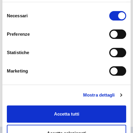
Finiture e colori disponibili
Selezione
Necessari
del
consenso
Preferenze
CE
Statistiche
EQ (Enduring Quality)
Marketing
Mostra dettagli
FLL (antiradice)
Accetta tutti