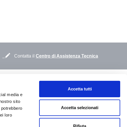
Contatta il
Centro di Assistenza Tecnica
nserisci la parola chiave
Accetta tutti
cial media e
nostro sito
Accetta selezionati
i potrebbero
asaligroup.it - p.iva 00123370421
ei loro
to
Rifiuta