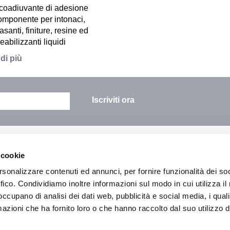
coadiuvante di adesione
mponente per intonaci,
asanti, finiture, resine ed
abilizzanti liquidi
di più
Iscriviti ora
Tutti i sistemi
I
 cookie
rsonalizzare contenuti ed annunci, per fornire funzionalità dei so
ffico. Condividiamo inoltre informazioni sul modo in cui utilizza il 
 occupano di analisi dei dati web, pubblicità e social media, i qual
retti (AN) ITALY - Tel. +39 071 9162095 Fax: +39 071 9162098 E-mail: staff@c
azioni che ha fornito loro o che hanno raccolto dal suo utilizzo d
porto
|
News
|
Contatti
|
Informativa sulla Privacy
|
Mappa del si