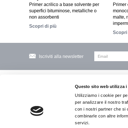
Primer acrilico a base solvente per
Primer 
superfici bituminose, metalliche o
monoco
non assorbenti
malte, r
imperme
Scopri di più
Scopri 
Iscriviti alla newsletter
Tutti i prodotti
Questo sito web utilizza i
Utilizziamo i cookie per pe
per analizzare il nostro tra
con i nostri partner che si
CASALI S.p.A - Zona Industriale C.I.A.F. 60015 - Castelfer
combinarle con altre inform
Home
|
Azienda
|
Sistemi
|
Prodotti
|
Area sup
servizi.