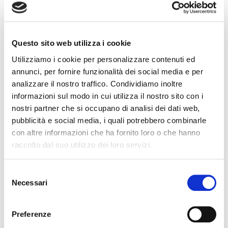
sono i valori che ci accompagnano da sempre, in
questo nostro continuo e appassionante viaggio nel
mondo dell'impermeabilizzazione. Ma sappiamo
anche spingerci oltre. Lo abbiamo già fatto nello
Questo sito web utilizza i cookie
sport. E le nostre superfici di gioco sono oggi
Utilizziamo i cookie per personalizzare contenuti ed
un’eccellenza a livello mondiale. Abbiamo oltre 80
annunci, per fornire funzionalità dei social media e per
anni di esperienza. In noi, si può credere davvero.
analizzare il nostro traffico. Condividiamo inoltre
informazioni sul modo in cui utilizza il nostro sito con i
nostri partner che si occupano di analisi dei dati web,
pubblicità e social media, i quali potrebbero combinarle
con altre informazioni che ha fornito loro o che hanno
raccolto dal suo utilizzo dei loro servizi.
Nuove
Rifacimento -
Monostrato
Monostrato a
Monostrato
costruzioni
Ripristino
protetto
vista
ad aria calda
Selezione
Necessari
del
consenso
Preferenze
Antiradon
Antiradice
Ponti e
Rampe e
Coperture
Impalcati
parcheggi
inclinate