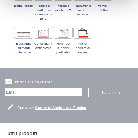
Bagni, docce
Fioriere e
Piscine e
Trattamento
Vernici
strutture di
vasche SPA
facciate
protettive
contenimento
esterne
terra
Incollaggio
Consolidanti
Primer per
Primer
su manti
antipolvere
superfici
barriera al
bituminosi
particolari
vapore
Iscriviti alla newsletter
Iscriviti ora
Contatta il
Centro di Assistenza Tecnica
Tutti i prodotti